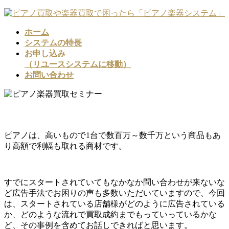
コ
ナ
ン
ビ
ホーム
テ
ゲ
システムの特長
ン
ー
お申し込み
ツ
シ
（リユースシステムに移動）
へ
ョ
お問い合わせ
ス
ン
キ
に
ッ
移
プ
動
ピアノは、高いもので1台で数百万～数千万という商品もあ
り高額で利幅も取れる商材です。
すでにスタートされていてもなかなか問い合わせが来ないな
ど広告手法でお困りの声も多数いただいていますので、今回
は、スタートされている店舗様がどのように広告されている
か、どのような流れで買取成約までもっていっているかな
ど、その事例を含めてお話しできればと思います。